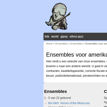
folk world gipsy ethno-jazz
Home
»
Ensembles
»
Ensembles
» Ensembles voor ame
U bent hier
Ensembles voor amerika
Hier vindt u een selectie van onze ensembles
toveren u naar een andere wereld. U gaat in ze
contracten, kwaliteitsgarantie, correcte fisca
keuze, publiciteitsmateriaal, persberichten en
Ensembles
C
1 - 5 van 22 getoond
Sp
A
Boi Akih: Voices of the Moluccas