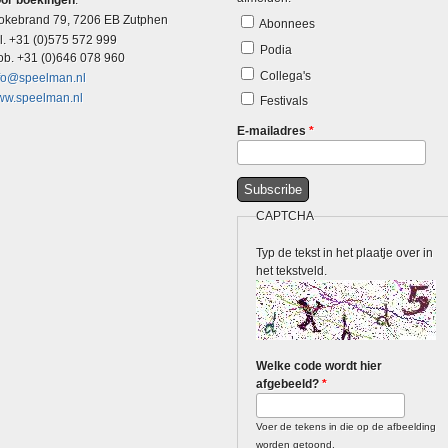
or boekingen
:
okebrand 79, 7206 EB Zutphen
Abonnees
l. +31 (0)575 572 999
Podia
b. +31 (0)646 078 960
Collega's
fo@speelman.nl
w.speelman.nl
Festivals
E-mailadres
*
CAPTCHA
Typ de tekst in het plaatje over in
het tekstveld.
Welke code wordt hier
afgebeeld?
*
Voer de tekens in die op de afbeelding
worden getoond.