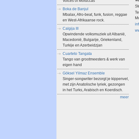
Vo
Voices of Moluccas
St
Boka de Banjul
Te
Mbalax, Afro-beat, funk, fusion, reggae
Mo
en West-Afrikaanse rock.
in
Calgija III
ww
Opwindende volksmuziek uit Albanië,
Macedonië, Bulgarije, Griekenland,
Turkije en Azerbeidzjan
Cuarteto Tangata
Tango van grootmeesters & werk van
eigen hand
Göksel Yilmaz Ensemble
Singer-songwriter bezorgt je kippenvel,
met zijn Anatolische lyriek, gezongen
in het Turks, Arabisch en Koerdisch.
meer