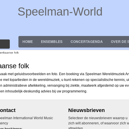
Speelman-World
HOME
ENSEMBLES
CONCERTAGENDA
OVER DE 
rikaanse folk
anse folk
, vaak met geluidsvoorbeelden en foto. Een boeking via Speelman Wereldmuziek Ar
e met topartiesten in de wereldmuziek, u kunt rekenen op specialistische kennis, 
le en administratieve afwikkeling, vervanging bij ziekte, maatwerk afgestemd op u
 een inhoudelijk-deskundig advies bij uw programmering.
ontact
Nieuwsbrieven
eelman International World Music
Selecteer de nieuwsbrieven waarop u
gency
zich wilt abonneren, of waarvoor zich w
afmelden.