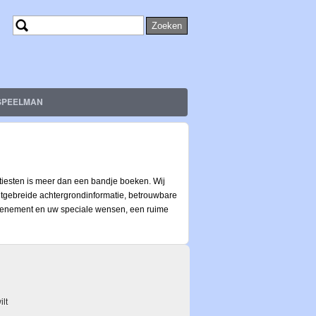
Zoeken
Zoekveld
SPEELMAN
tiesten is meer dan een bandje boeken. Wij
uitgebreide achtergrondinformatie, betrouwbare
w evenement en uw speciale wensen, een ruime
ilt