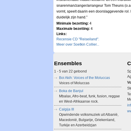
snarenman/zanger/arrangeur Tom Theuns (o.a. A
vormt, speelt daarin een doorslaggevende rol
duidelijk zijn hand.”
Minimale bezetting:
4
Maximale bezetting:
4
Links:
Recensie CD "Reiseiland".
Meer over Soetkin Collier...
Ensembles
C
1 - 5 van 22 getoond
Sp
A
Boi Akih: Voices of the Moluccas
Vo
Voices of Moluccas
St
Boka de Banjul
Te
Mbalax, Afro-beat, funk, fusion, reggae
Mo
en West-Afrikaanse rock.
in
Calgija III
ww
Opwindende volksmuziek uit Albanië,
Macedonië, Bulgarije, Griekenland,
Turkije en Azerbeidzjan