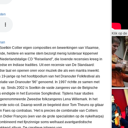
sten
Klik op de
man
Soetkin Collier eigen composities en bewerkingen van Vlaamse,
nde, heldere en warme stem bezorgt menig luisteraar kippenvel
 Nederlandstalige CD "Reiseiland", die lovende recensies kreeg in
dse en Indiase tradities. Uit een recensie van De Standaard:
se taal en openen oren voor muziek die als een mantra inwerkt.
s 19-jarige op het hoofdpodium van het Dranouter Folkfestival als
latie van Dranouter '96” genoemd. In 1997 richtte ze samen met
 op. Sinds 2002 is Soetkin de vaste zangeres van de Belgische
 eindigde in het Eurovisie Songfestival. Tijdens haar studies
 gerenommeerde Zweedse folkzangeres Lena Willemark. In het
erste solo-cd. Daarop wordt ze begeleid door Tom Theuns op gitaar
 Faes op contrabas. ‘Het is precies de combinatie van Colliers
an Didier François (een van de grote specialisten op de nykelharpa)
ecombineerd met fijnzinnige soms welhaast avantgardistische
wekkend album. De creatieve inbreng van