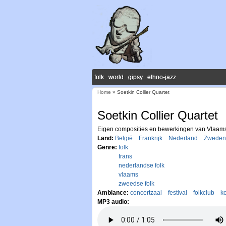
folk world gipsy ethno-jazz
Home
» Soetkin Collier Quartet
U bent hier
Soetkin Collier Quartet
Eigen composities en bewerkingen van Vlaamse
Land:
België
Frankrijk
Nederland
Zweden
Genre:
folk
frans
nederlandse folk
vlaams
zweedse folk
Ambiance:
concertzaal
festival
folkclub
ko
MP3 audio: