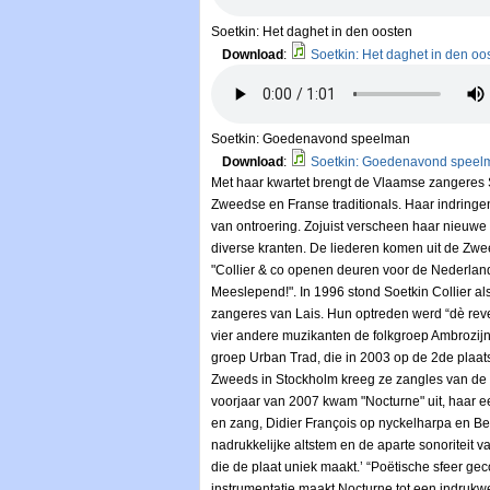
Soetkin: Het daghet in den oosten
Download
:
Soetkin: Het daghet in den oo
Soetkin: Goedenavond speelman
Download
:
Soetkin: Goedenavond speel
Met haar kwartet brengt de Vlaamse zangeres 
Zweedse en Franse traditionals. Haar indringe
van ontroering. Zojuist verscheen haar nieuwe
diverse kranten. De liederen komen uit de Zwee
"Collier & co openen deuren voor de Nederland
Meeslepend!". In 1996 stond Soetkin Collier al
zangeres van Lais. Hun optreden werd “dè reve
vier andere muzikanten de folkgroep Ambrozijn
groep Urban Trad, die in 2003 op de 2de plaats
Zweeds in Stockholm kreeg ze zangles van de
voorjaar van 2007 kwam "Nocturne" uit, haar e
en zang, Didier François op nyckelharpa en Ben
nadrukkelijke altstem en de aparte sonoriteit v
die de plaat uniek maakt.’ “Poëtische sfeer g
instrumentatie maakt Nocturne tot een indruk