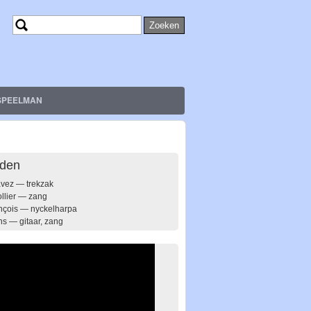
Zoeken
Zoekveld
SPEELMAN
eden
vez — trekzak
llier — zang
ançois — nyckelharpa
s — gitaar, zang