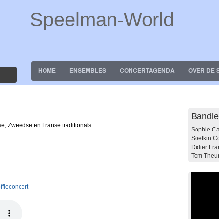
Speelman-World
HOME
ENSEMBLES
CONCERTAGENDA
OVER DE 
Bandl
, Zweedse en Franse traditionals.
Sophie Ca
Soetkin Co
Didier Fr
Tom Theun
ffieconcert