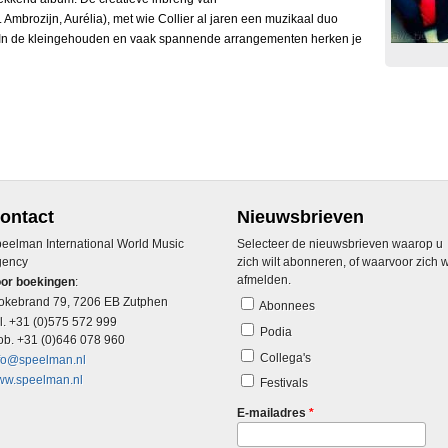
mbrozijn, Aurélia), met wie Collier al jaren een muzikaal duo
. In de kleingehouden en vaak spannende arrangementen herken je
ontact
Nieuwsbrieven
eelman International World Music
Selecteer de nieuwsbrieven waarop u
gency
zich wilt abonneren, of waarvoor zich w
afmelden.
or boekingen
:
okebrand 79, 7206 EB Zutphen
Abonnees
l. +31 (0)575 572 999
Podia
b. +31 (0)646 078 960
Collega's
fo@speelman.nl
w.speelman.nl
Festivals
E-mailadres
*