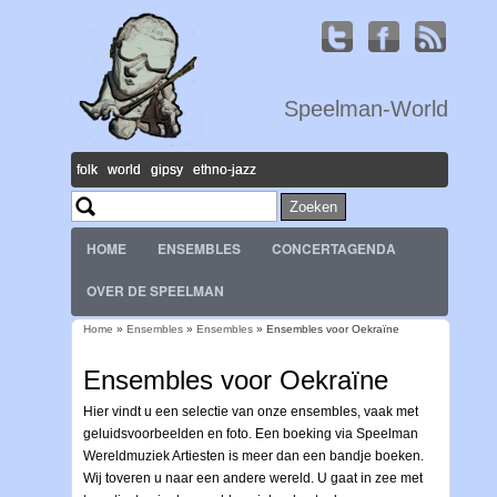
Speelman-World
folk world gipsy ethno-jazz
Zoeken
Zoekveld
HOME
ENSEMBLES
CONCERTAGENDA
OVER DE SPEELMAN
Home
»
Ensembles
»
Ensembles
» Ensembles voor Oekraïne
U bent hier
Ensembles voor Oekraïne
Hier vindt u een selectie van onze ensembles, vaak met
geluidsvoorbeelden en foto. Een boeking via Speelman
Wereldmuziek Artiesten is meer dan een bandje boeken.
Wij toveren u naar een andere wereld. U gaat in zee met