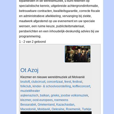
topartiesten in de wereldmuziek, u kunt rekenen op
specialistische kennis, uitgebreide achtergrondinformatie,
betrouwbare contracten, kwaliteitsgarantie, correcte fiscale
en administratieve afwikkeling, vervanging bij ziekte,
maatwerk afgestemd op uw evenement en uw speciale
wensen, een ruime keuze, publiciteitsmateriaal,
persberichten en een inhoudelijk-deskundig advies bij uw
programmering.
1 - 2 van 2 getoond
Ot Azoj
Klezmer en nieuwe wereldmuziek uit Molvanië
bruiloft
,
clubcircuit
,
concertzaal
,
feest
,
festival
,
folkclub
,
kinder- & schoolvoorstelling
,
koffieconcert
,
muziektheater
asjkenazisch
,
balkan
,
grieks
,
joodse volksmuziek
,
klezmer
,
oost-europees
,
roemeens
Bessarabië
,
Griekenland
,
Kazachastan
,
Macedonië
,
Moldavië
,
Oekraïne
,
Roemenië
,
Turkije