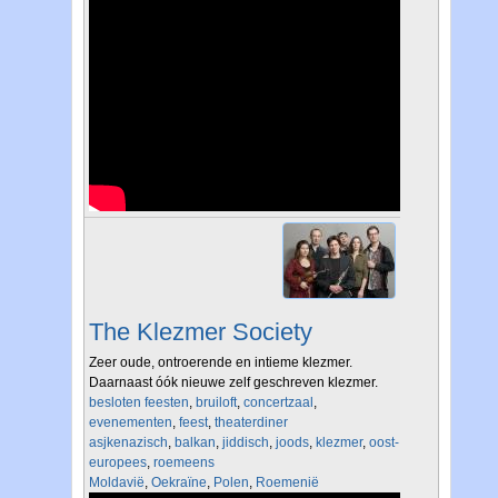
The Klezmer Society
Zeer oude, ontroerende en intieme klezmer.
Daarnaast óók nieuwe zelf geschreven klezmer.
besloten feesten
,
bruiloft
,
concertzaal
,
evenementen
,
feest
,
theaterdiner
asjkenazisch
,
balkan
,
jiddisch
,
joods
,
klezmer
,
oost-
europees
,
roemeens
Moldavië
,
Oekraïne
,
Polen
,
Roemenië