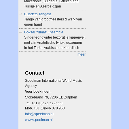
Macedonië, Bulgarije, Griekenland,
Turkije en Azerbeidzjan
Cuarteto Tangata
Tango van grootmeesters & werk van
eigen hand
Göksel Yilmaz Ensemble
Singer-songwriter bezorgt je kippenvel,
met zijn Anatolische lyriek, gezongen
in het Turks, Arabisch en Koerdisch.
meer
Contact
Speelman International World Music
Agency
Voor boekingen
:
Stokebrand 79, 7206 EB Zutphen
Tel. +31 (0)575 572 999
Mob. +31 (0)646 078 960
info@speelman.nl
www.speelman.nl